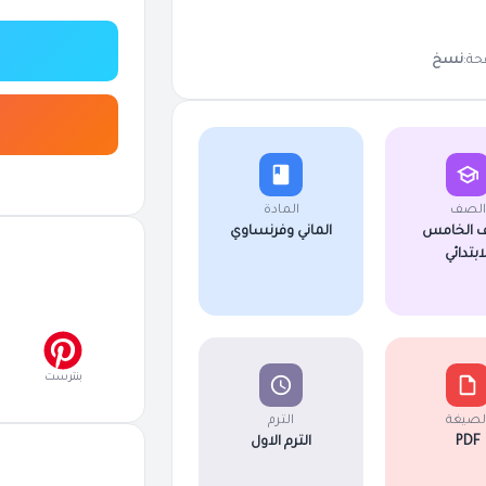
حة:
نسخ
الصف
المادة
 الخامس
الماني وفرنساوي
لابتدائي
بنترست
لصيغة
الترم
PDF
الترم الاول