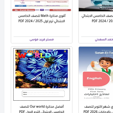
رة Science للصف الخامس الابتدائي
أقوى مذكرة Math للصف الخامس
الابتدائي ترم اول 2025 / 2024 PDF
مد السعدني
مستر فريد موسى
زي شهر اكتوبر للصف
أفضل مذكرة Our world للصف
جابات 2026 PDF
الخامس الابتدائي الترم الاول PDF