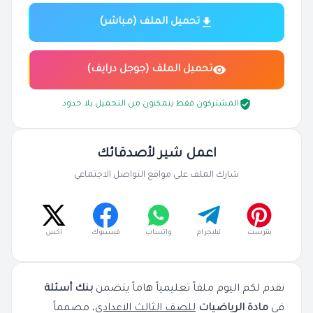
تحميل الملف (مباشر)
تحميل الملف (جوجل درايف)
المشتركون فقط يتمكنون من التحميل بلا حدود
اعمل شير لأصدقائك
شارك الملف على مواقع التواصل الاجتماعي
بنترست
تيليجرام
واتساب
فيسبوك
اكس
نقدم لكم اليوم ملفاً تعليمياً هاماً يتضمن
بنك أسئلة
في
مادة الرياضيات
للصف الثالث الاعدادي
، مصمماً