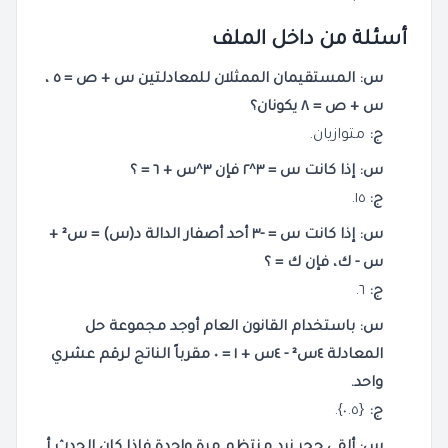
أسئلة من داخل الملف
س: المستقيمان الممثلان للمعادلتين س + ص = ٥ ،
س + ص = ٨ يكونان؟
ج:
متوازيان.
س: إذا كانت س = ٣^٢ فإن ٣^س + ٦ = ؟
ج:
١٥.
س: إذا كانت س = -٣ أحد أصفار الدالة د(س) = س² +
س - ك، فإن ك = ؟
ج:
٦.
س: باستخدام القانون العام أوجد مجموعة حل
المعادلة ٤س² - ٤س + ١ = ٠ مقرباً الناتج لرقم عشري
واحد.
ج:
{٠.٥}.
س: ألقي حجر نرد منتظم مرة واحدة فإذا كان الحدث أ