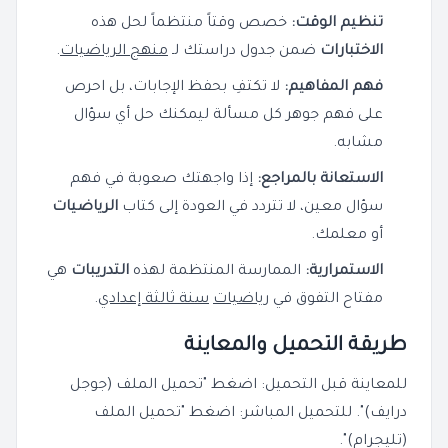
تنظيم الوقت:
خصص وقتاً منتظماً لحل هذه
الاختبارات
ضمن جدول دراستك لـ
منهج الرياضيات
.
فهم المفاهيم:
لا تكتفِ بحفظ الإجابات، بل احرص
على فهم جوهر كل مسألة ليمكنك حل أي سؤال
مشابه.
الاستعانة بالمراجع:
إذا واجهتك صعوبة في فهم
سؤال معين، لا تتردد في العودة إلى كتاب
الرياضيات
أو معلمك.
الاستمرارية:
الممارسة المنتظمة لهذه
التدريبات
هي
مفتاح التفوق في
رياضيات
سنة ثالثة إعدادي
.
طريقة التحميل والمعاينة
للمعاينة قبل التحميل: اضغط "تحميل الملف (جوجل
درايف)". للتحميل المباشر: اضغط "تحميل الملف
(تليجرام)".