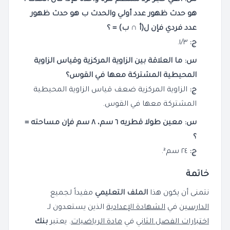
هو حدث ظهور عدد أولي والحدث ب هو حدث ظهور
عدد فردي فإن ل(أ ∩ ب) = ؟
ج:
١/٣.
س: ما العلاقة بين الزاوية المركزية وقياس الزاوية
المحيطية المشتركة معها في القوس؟
ج:
الزاوية المركزية ضعف قياس الزاوية المحيطية
المشتركة معها في القوس.
س: معين طولا قطريه ٦ سم، ٨ سم فإن مساحته =
؟
ج:
٢٤ سم².
خاتمة
نتمنى أن يكون هذا
الملف التعليمي
مفيداً لجميع
الدارسين
في
الشهادة الإعدادية
الذين يستعدون لـ
اختبارات الفصل الثاني
في
مادة الرياضيات
. يعتبر
بنك