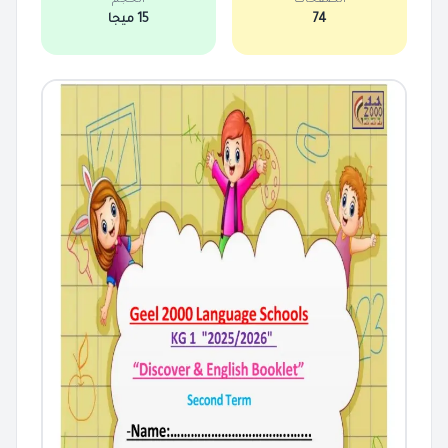
الصفحات
الحجم
74
15 ميجا