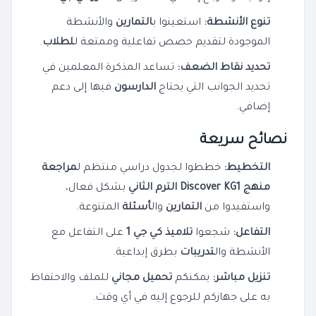
تنوع الأنشطة:
استعينوا ب
التمارين
والأنشطة
الموجودة لتقديم حصص تفاعلية وممتعة ل
لطلاب
.
تحديد نقاط الضعف:
تساعد المذكرة المعلمين في
تحديد الجوانب التي يحتاج
الدارسون
فيها إلى دعم
إضافي.
نصائح سريعة
التخطيط:
خططوا لجدول دراسي منتظم ل
مراجعة
منهج Discover KG1 الترم الثاني
بشكل فعال،
واستفيدوا من
التمارين
وال
أسئلة
المتنوعة.
التفاعل:
شجعوا
تلاميذ كي جي 1
على التفاعل مع
الأنشطة وال
تدريبات
بطرق إبداعية.
تنزيل مباشر:
يمكنكم
تحميل مجاني
للملف والاحتفاظ
به على جهازكم للرجوع إليه في أي وقت.