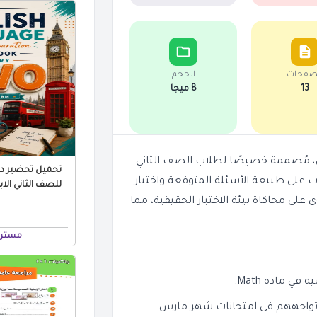
صفحات
الحجم
13
8 ميجا
سترشادية لامتحانات Math لشهر مارس، مُصممة خصيصًا لطلاب الصف الثاني
تحميل تحضير درو
ب على طبيعة الأسئلة المتوقعة واختبار
ى محاكاة بيئة الاختبار الحقيقية، مما
مستر 
 مادة Math.
 تواجههم في امتحانات شهر مارس.