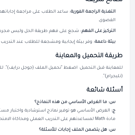
نصائح سريعة
التغذية الراجعة الفورية:
ساعد الطلاب على مراجعة إجاباتهم 
القصوى.
التركيز على الفهم:
شجع على فهم طريقة الحل وليس مجرد حفظ ال
بيئة داعمة:
وفر بيئة إيجابية ومشجعة للطلاب عند التدريب ع
طريقة التحميل والمعاينة
للمعاينة قبل التحميل: اضغط "تحميل الملف (جوجل درايف)". ل
(تليجرام)".
أسئلة شائعة
س: ما الغرض الأساسي من هذه النماذج؟
ج:
الغرض الأساسي هو توفير نماذج استرشادية واختبار مستو
مادة Math لمساعدتهم على التدريب العملي ومحاكاة الامتحانات الشهرية لشهر مارس.
س: هل يتضمن الملف إجابات للأسئلة؟