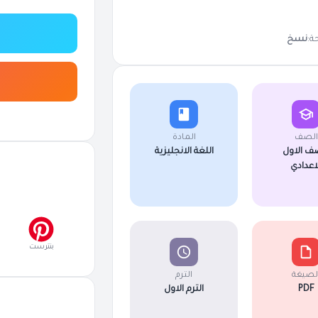
ة:
نسخ
الصف
المادة
ف الاول
اللغة الانجليزية
لاعدادي
بنترست
لصيغة
الترم
PDF
الترم الاول