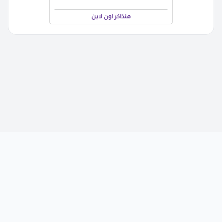
هنذاكر اون لاين