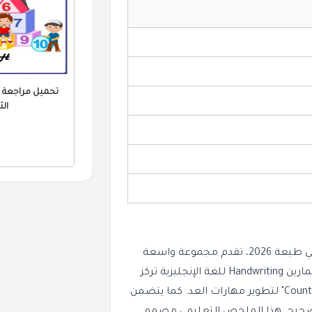
الثا
للفصل الدراسي الثاني طبعة 2026، تقدم مجموعة واسعة
. ستجد داخل الملف تمارين Handwriting للغة الإنجليزية تركز
على تتبع الحروف الكبيرة والصغيرة، بالإضافة إلى أنشطة مثل "Count" لتطوير مهارات العد. كما يتضمن