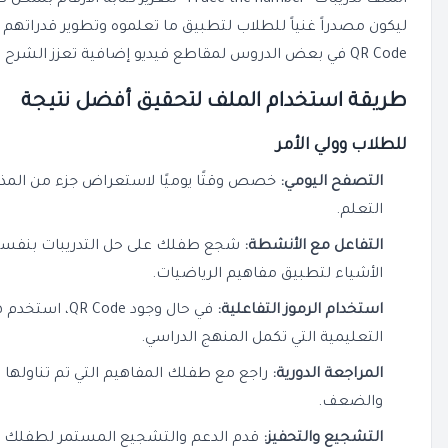
الملف تدريبات "Trace the number" لتعزيز
ليكون مصدراً غنياً للطلاب لتطبيق ما تعلموه وتطوير قدراتهم 
QR Code
في بعض الدروس لمقاطع فيديو إضافية تعزز الشرح ا
طريقة استخدام الملف لتحقيق أفضل نتيجة
للطلاب وولي الأمر
التصفح اليومي:
خصص وقتًا يوميًا لاستعراض جزء من المذ
التعلم.
التفاعل مع الأنشطة:
شجع طفلك على حل التدريبات بنفسه، 
الأشياء لتطبيق مفاهيم الرياضيات.
استخدام الرموز التفاعلية:
في حال وجود
QR Code
، استخدم 
التعليمية التي تكمل المنهج الدراسي.
المراجعة الدورية:
راجع مع طفلك المفاهيم التي تم تناولها 
والضعف.
التشجيع والتحفيز:
قدم الدعم والتشجيع المستمر لطفلك لزي