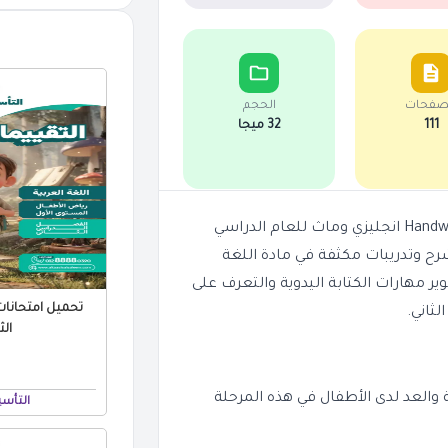
صفحات
الحجم
111
32 ميجا
نقدم لكم ملفًا تعليميًا مميزًا لطلاب كي جي 1، وهو مذكرة Handwriting انجليزي وماث للعام الدراسي
مصممة لدعم المنهج الجديد 2026 وتوفير شرح وتدريبات مكثفة في مادة اللغة
ر مهارات الكتابة اليدوية والتعرف على
ثاني.
الثا
والعد لدى الأطفال في هذه المرحلة
التأس