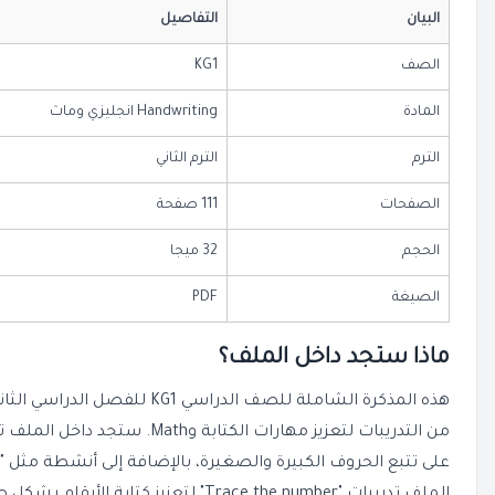
البيان
التفاصيل
الصف
KG1
المادة
Handwriting انجليزي وماث
الترم
الترم الثاني
الصفحات
111 صفحة
الحجم
32 ميجا
الصيغة
PDF
ماذا ستجد داخل الملف؟
هذه المذكرة الشاملة للصف الدراسي
KG1
من التدريبات لتعزيز مهارات الكتابة و
Math