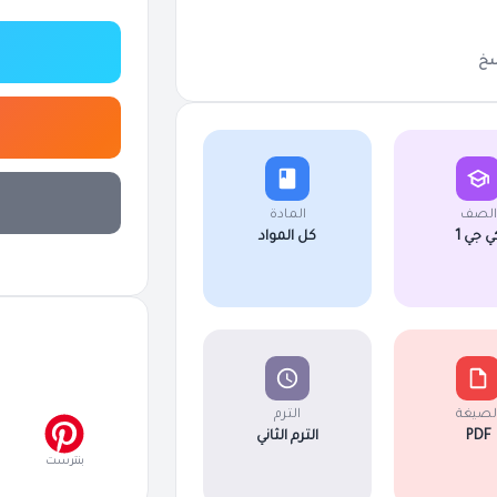
خ
الصف
المادة
ي جي 1
كل المواد
لصيغة
الترم
PDF
الترم الثاني
بنترست