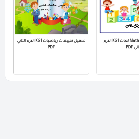
تحميل مراجعة Math لغات KG1 الترم
تحميل تقييمات رياضيات KG1 الترم الثاني
ني PDF
PDF