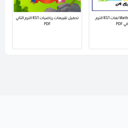
تحميل مراجعة Math لغات KG1 الترم
تحميل تقييمات رياضيات KG1 الترم الثاني
ني PDF
PDF