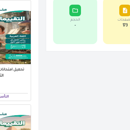
صفحات
الحجم
-
173
الثا
التأس