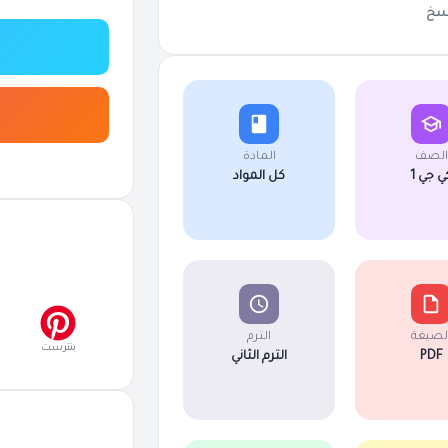
سخ
الصف
المادة
ي جي 1
كل المواد
لصيغة
الترم
بنترست
PDF
الترم الثاني