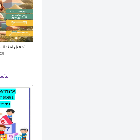
الثا
التأس