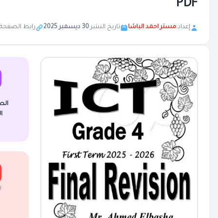
PDF
إعداد:
مستر احمد الباشا
تاريخ النشر:
30 ديسمبر 2025
رابط الصفحة:
الص
ا
ا