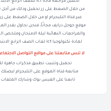
تحميل مراجعة
مادة ict للصف الرابع الابتدائي pdf الترم الاول بالحل
من خلال الضغط على زر تحميل وذلك من أجل ت
عبر قناة التليجرام او من خلال الضغط على زر 
موقع جوجل درايف مجانًأ، فنحن نحاول بقدر الم
والمراجعات النهائية ليلة الامتحان وملخص الم
لمادة تكنولوجيا ict لغات الصف الرابع الابتدائي الفصل الدراسي الأول
لا تنس متابعتنا على مواقع التواصل الاجتماع
تحميل وتثبيت تطبيق مذكرات جاهزة لل
متابعة قناة الموقع على التليجرام ليصلك ج
تابعنا على الفيس بوك وشارك الملفات 