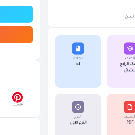
نسخ
الصف
المادة
ف الرابع
ict
لابتدائي
بنترست
لصيغة
الترم
PDF
الترم الاول