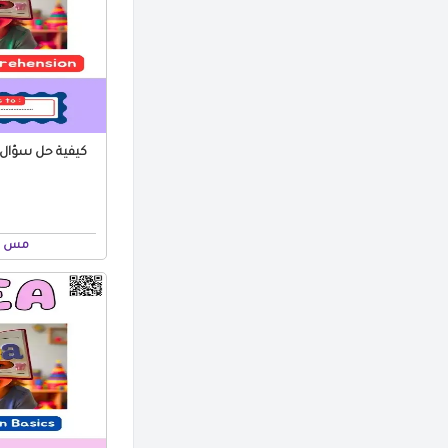
كيفية حل سؤال ا
مس ن