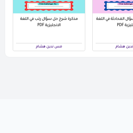
ل المحادثة في اللغة
مذكرة شرح حل سؤال رتب في اللغة
زية PDF
الانجليزية PDF
دين هشام
مس ندين هشام