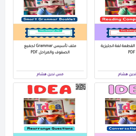
لقطعة لغة انجليزية
ملف تأسيس Grammar لجميع
PDF
الصفوف والمراحل PDF
دين هشام
مس ندين هشام