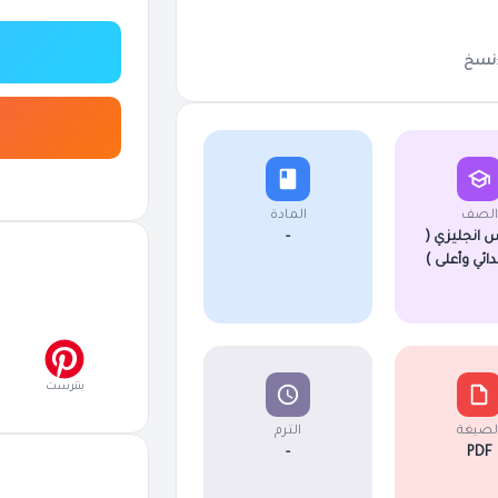
نسخ
الصف
المادة
 انجليزي (
-
دائي وأعلى )
بنترست
لصيغة
الترم
-
PDF