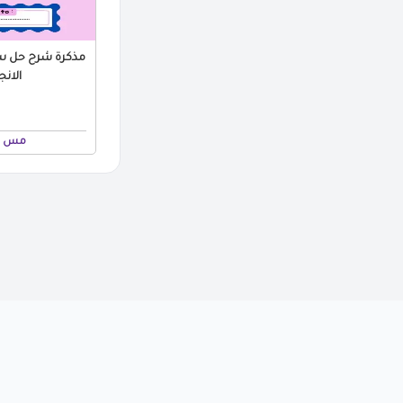
مذكرة شرح حل سؤا
الانجلي
مس ن