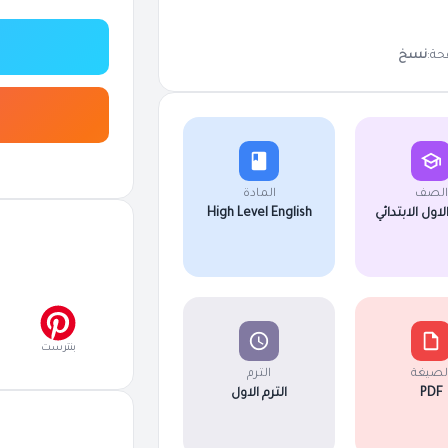
حة:
نسخ
الصف
المادة
اول الابتدائي
High Level English
بنترست
لصيغة
الترم
PDF
الترم الاول