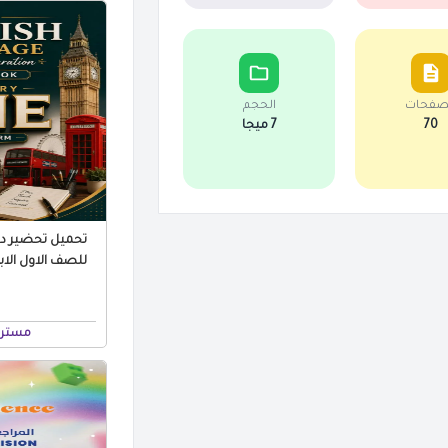
صفحات
الحجم
70
7 ميجا
تحميل تحضير درو
مستر 